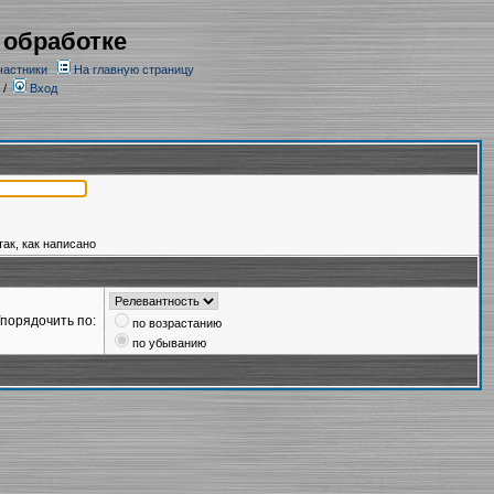
 обработке
частники
На главную страницу
/
Вход
так, как написано
порядочить по:
по возрастанию
по убыванию