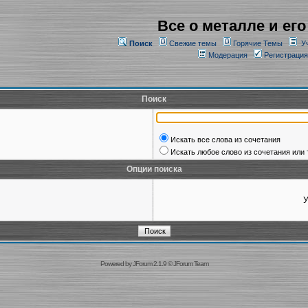
Все о металле и его
Поиск
Свежие темы
Горячие Темы
У
Модерация
Регистрация
Поиск
Искать все слова из сочетания
Искать любое слово из сочетания или 
Опции поиска
У
Powered by
JForum 2.1.9
©
JForum Team