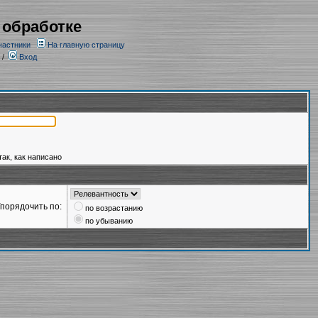
 обработке
частники
На главную страницу
/
Вход
так, как написано
порядочить по:
по возрастанию
по убыванию