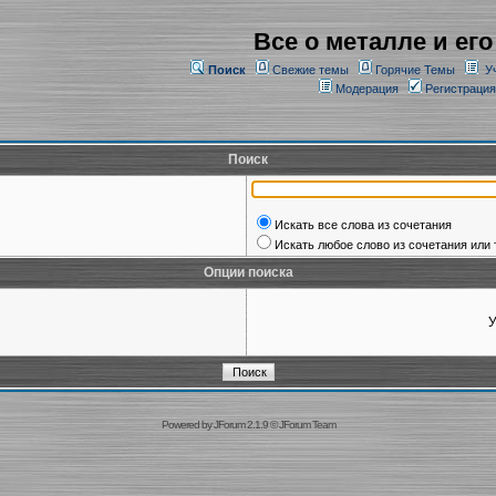
Все о металле и его
Поиск
Свежие темы
Горячие Темы
У
Модерация
Регистрация
Поиск
Искать все слова из сочетания
Искать любое слово из сочетания или 
Опции поиска
У
Powered by
JForum 2.1.9
©
JForum Team