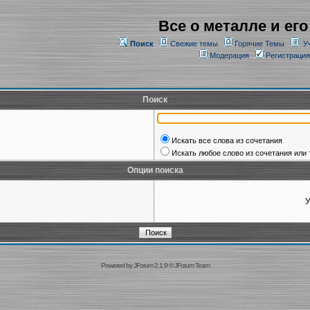
Все о металле и его
Поиск
Свежие темы
Горячие Темы
У
Модерация
Регистрация
Поиск
Искать все слова из сочетания
Искать любое слово из сочетания или 
Опции поиска
У
Powered by
JForum 2.1.9
©
JForum Team