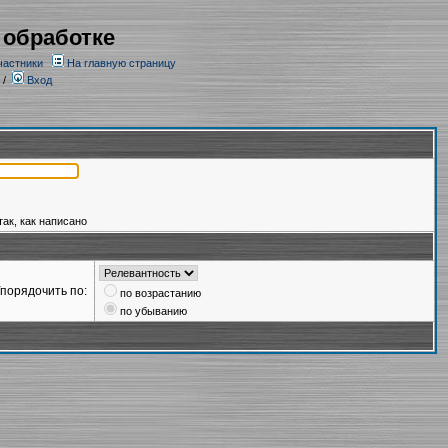
 обработке
частники
На главную страницу
/
Вход
так, как написано
порядочить по:
по возрастанию
по убыванию