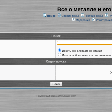
Все о металле и его
Поиск
Свежие темы
Горячие Темы
У
Модерация
Регистрация
Поиск
Искать все слова из сочетания
Искать любое слово из сочетания или 
Опции поиска
У
Powered by
JForum 2.1.9
©
JForum Team