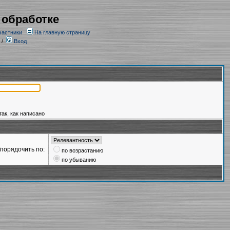
 обработке
частники
На главную страницу
/
Вход
так, как написано
порядочить по:
по возрастанию
по убыванию