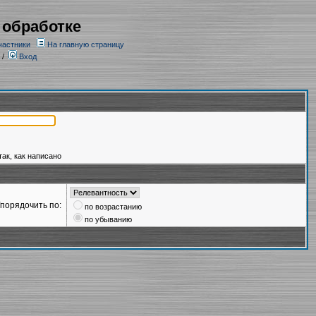
 обработке
частники
На главную страницу
/
Вход
так, как написано
порядочить по:
по возрастанию
по убыванию