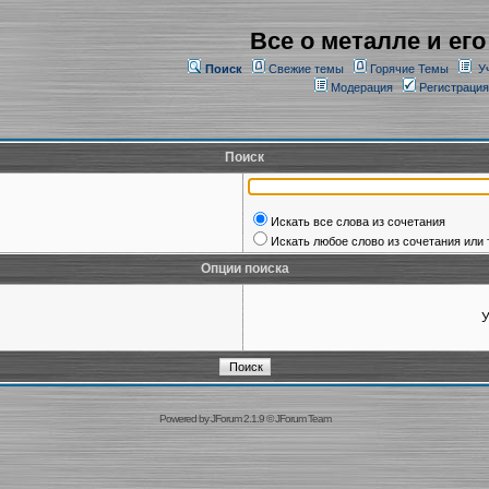
Все о металле и его
Поиск
Свежие темы
Горячие Темы
У
Модерация
Регистрация
Поиск
Искать все слова из сочетания
Искать любое слово из сочетания или 
Опции поиска
У
Powered by
JForum 2.1.9
©
JForum Team