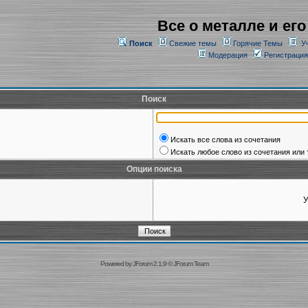
Все о металле и его
Поиск
Свежие темы
Горячие Темы
У
Модерация
Регистрация
Поиск
Искать все слова из сочетания
Искать любое слово из сочетания или 
Опции поиска
У
Powered by
JForum 2.1.9
©
JForum Team