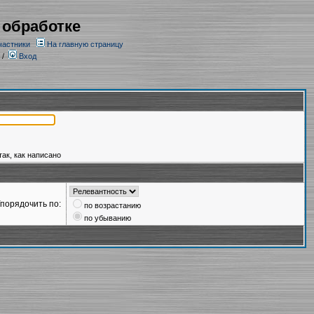
 обработке
частники
На главную страницу
/
Вход
так, как написано
порядочить по:
по возрастанию
по убыванию