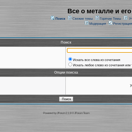
Все о металле и его
Поиск
Свежие темы
Горячие Темы
У
Модерация
Регистрация
Поиск
Искать все слова из сочетания
Искать любое слово из сочетания или 
Опции поиска
У
Powered by
JForum 2.1.9
©
JForum Team