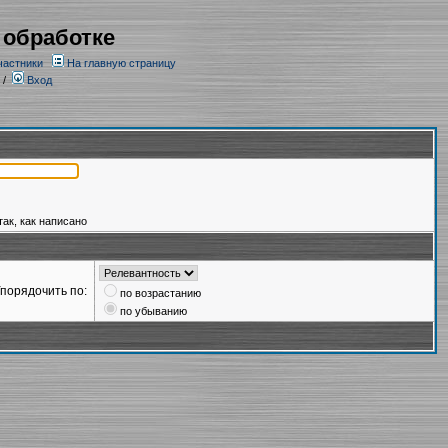
 обработке
частники
На главную страницу
/
Вход
так, как написано
порядочить по:
по возрастанию
по убыванию