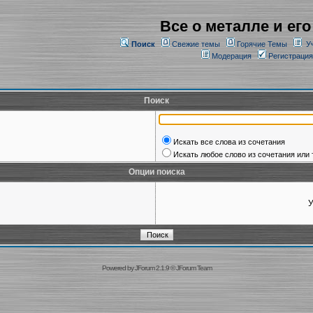
Все о металле и его
Поиск
Свежие темы
Горячие Темы
У
Модерация
Регистрация
Поиск
Искать все слова из сочетания
Искать любое слово из сочетания или 
Опции поиска
У
Powered by
JForum 2.1.9
©
JForum Team