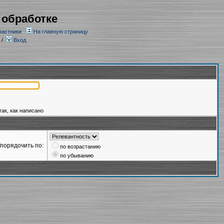
 обработке
частники
На главную страницу
/
Вход
так, как написано
порядочить по:
по возрастанию
по убыванию