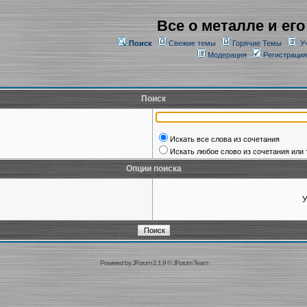
Все о металле и его
Поиск
Свежие темы
Горячие Темы
У
Модерация
Регистрация
Поиск
Искать все слова из сочетания
Искать любое слово из сочетания или 
Опции поиска
У
Powered by
JForum 2.1.9
©
JForum Team