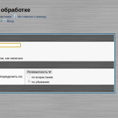
 обработке
частники
На главную страницу
/
Вход
так, как написано
порядочить по:
по возрастанию
по убыванию