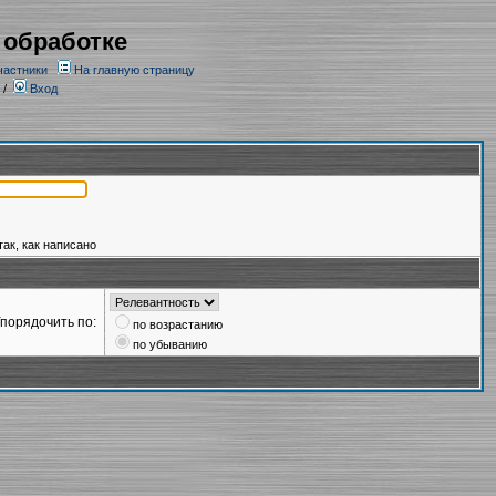
 обработке
частники
На главную страницу
/
Вход
так, как написано
порядочить по:
по возрастанию
по убыванию