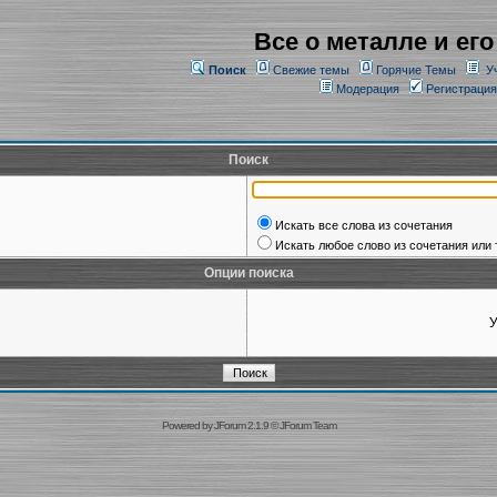
Все о металле и его
Поиск
Свежие темы
Горячие Темы
У
Модерация
Регистрация
Поиск
Искать все слова из сочетания
Искать любое слово из сочетания или 
Опции поиска
У
Powered by
JForum 2.1.9
©
JForum Team