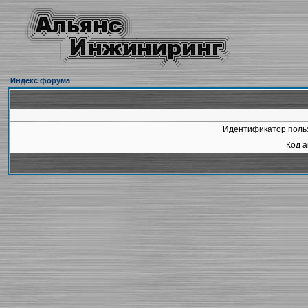
Индекс форума
Идентификатор польз
Код а