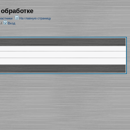
 обработке
частники
На главную страницу
/
Вход