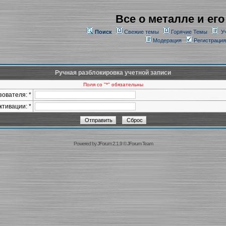
Все о металле и его
Поиск
Свежие темы
Горячие Темы
У
Модерация
Регистрация
Ручная разблокировка учетной записи
Поля со "*" обязательны
ователя: *
ктивации: *
Powered by
JForum 2.1.9
©
JForum Team