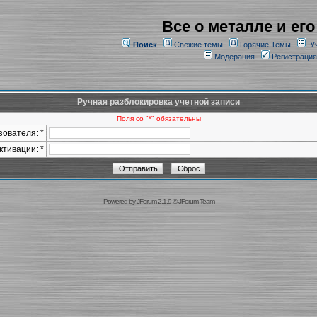
Все о металле и его
Поиск
Свежие темы
Горячие Темы
У
Модерация
Регистрация
Ручная разблокировка учетной записи
Поля со "*" обязательны
ователя: *
ктивации: *
Powered by
JForum 2.1.9
©
JForum Team