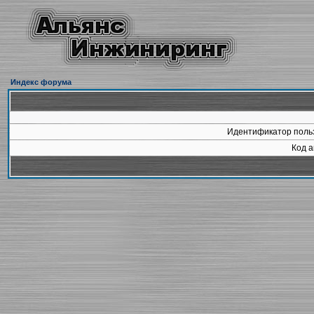
Индекс форума
Идентификатор польз
Код а