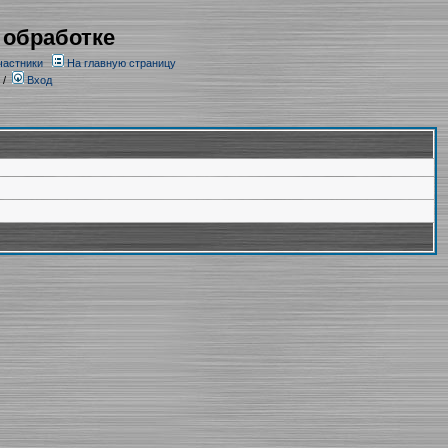
 обработке
частники
На главную страницу
/
Вход