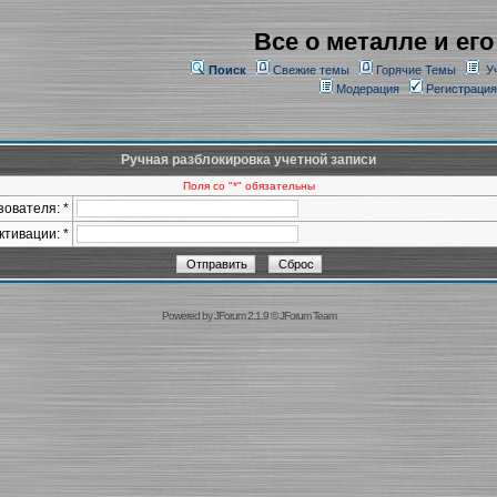
Все о металле и его
Поиск
Свежие темы
Горячие Темы
У
Модерация
Регистрация
Ручная разблокировка учетной записи
Поля со "*" обязательны
ователя: *
ктивации: *
Powered by
JForum 2.1.9
©
JForum Team