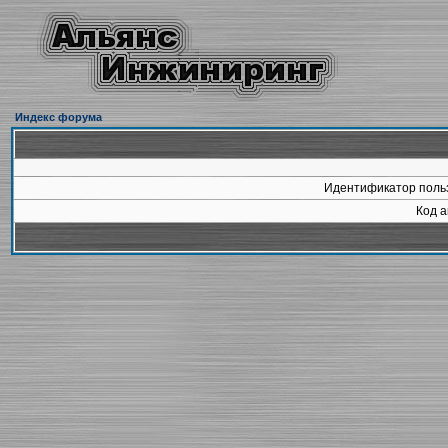
Индекс форума
Идентификатор польз
Код а