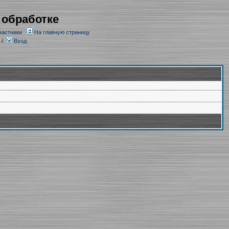
 обработке
частники
На главную страницу
/
Вход