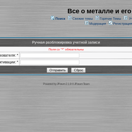
Все о металле и его
Поиск
Свежие темы
Горячие Темы
У
Модерация
Регистрация
Ручная разблокировка учетной записи
Поля со "*" обязательны
ователя: *
ктивации: *
Powered by
JForum 2.1.9
©
JForum Team