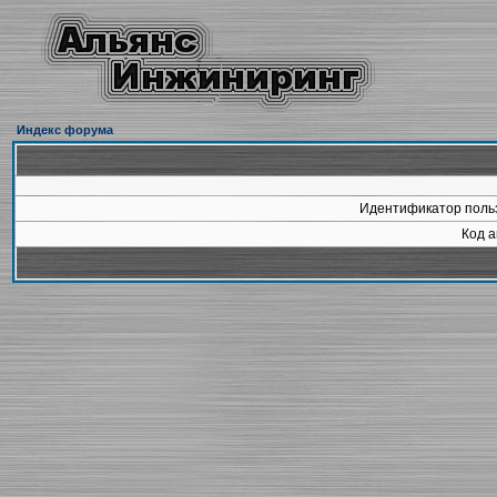
Индекс форума
Идентификатор польз
Код а