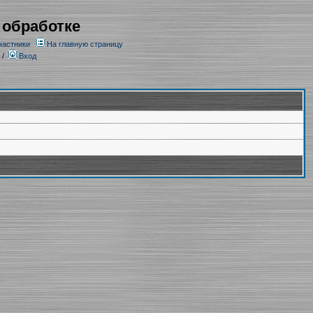
 обработке
частники
На главную страницу
/
Вход