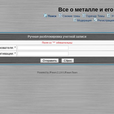
Все о металле и его
Поиск
Свежие темы
Горячие Темы
У
Модерация
Регистрация
Ручная разблокировка учетной записи
Поля со "*" обязательны
ователя: *
ктивации: *
Powered by
JForum 2.1.9
©
JForum Team