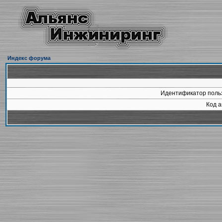
Индекс форума
Идентификатор польз
Код а