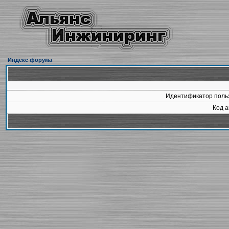
Индекс форума
Идентификатор польз
Код а