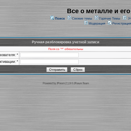
Все о металле и его
Поиск
Свежие темы
Горячие Темы
У
Модерация
Регистрация
Ручная разблокировка учетной записи
Поля со "*" обязательны
ователя: *
ктивации: *
Powered by
JForum 2.1.9
©
JForum Team