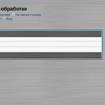
 обработке
частники
На главную страницу
/
Вход