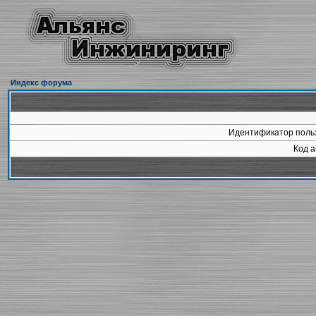
Индекс форума
Идентификатор польз
Код а