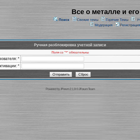
Все о металле и его
Поиск
Свежие темы
Горячие Темы
У
Модерация
Регистрация
Ручная разблокировка учетной записи
Поля со "*" обязательны
ователя: *
ктивации: *
Powered by
JForum 2.1.9
©
JForum Team