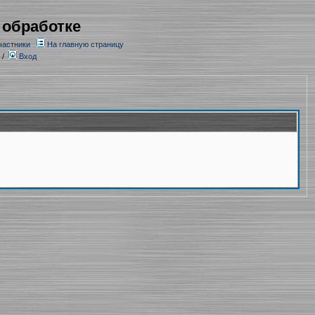
 обработке
частники
На главную страницу
/
Вход