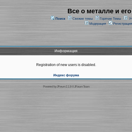
Все о металле и его
Поиск
Свежие темы
Горячие Темы
У
Модерация
Регистрация
Информация
Registration of new users is disabled.
Индекс форума
Powered by
JForum 2.1.9
©
JForum Team