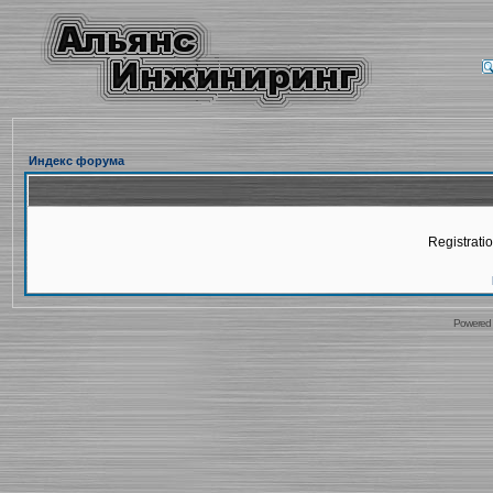
Индекс форума
Registratio
Powered