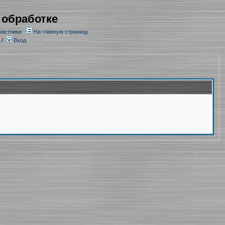
 обработке
частники
На главную страницу
/
Вход