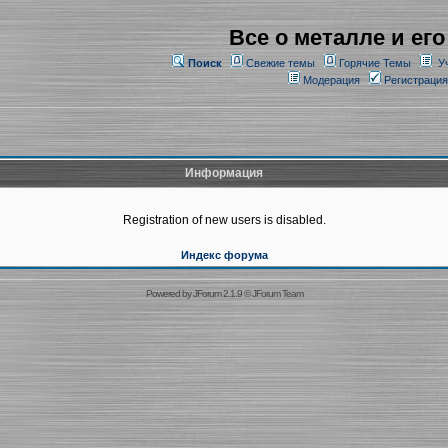
Все о металле и его
Поиск
Свежие темы
Горячие Темы
У
Модерация
Регистрация
Информация
Registration of new users is disabled.
Индекс форума
Powered by
JForum 2.1.9
©
JForum Team