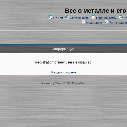
Все о металле и его
Поиск
Свежие темы
Горячие Темы
У
Модерация
Регистрация
Информация
Registration of new users is disabled.
Индекс форума
Powered by
JForum 2.1.9
©
JForum Team