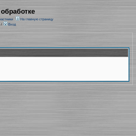
 обработке
частники
На главную страницу
/
Вход