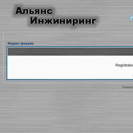
Индекс форума
Registratio
Powered