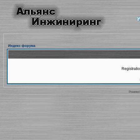
Индекс форума
Registratio
Powered