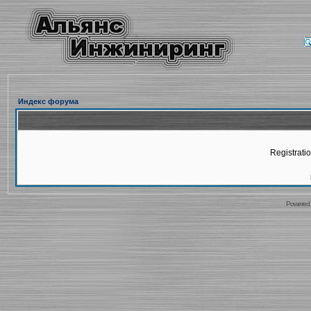
Индекс форума
Registratio
Powered