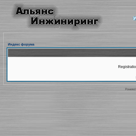
Индекс форума
Registratio
Powered