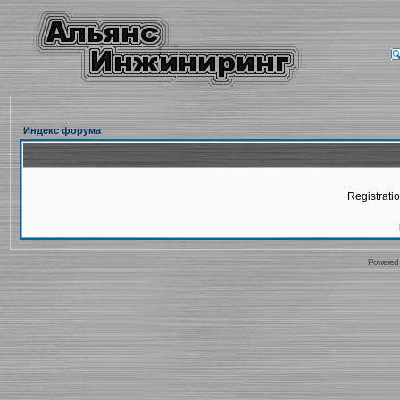
Индекс форума
Registratio
Powered