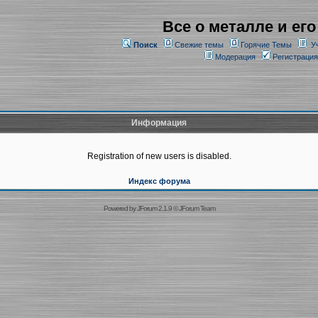
Все о металле и его
Поиск
Свежие темы
Горячие Темы
У
Модерация
Регистрация
Информация
Registration of new users is disabled.
Индекс форума
Powered by
JForum 2.1.9
©
JForum Team