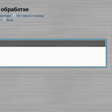
 обработке
частники
На главную страницу
/
Вход