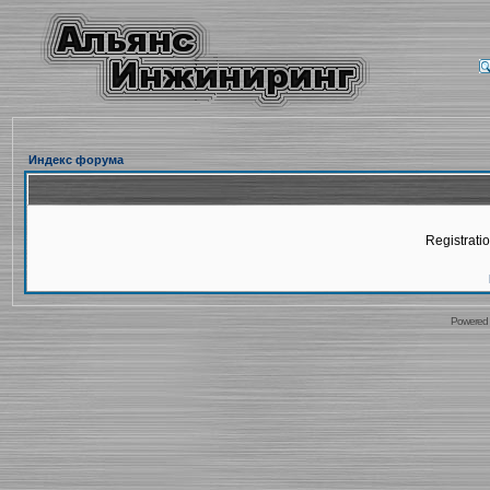
Индекс форума
Registratio
Powered