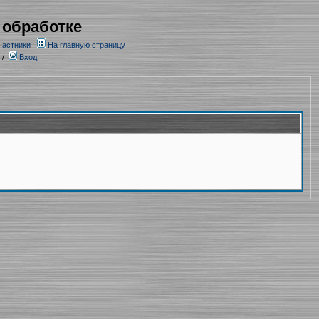
 обработке
частники
На главную страницу
/
Вход