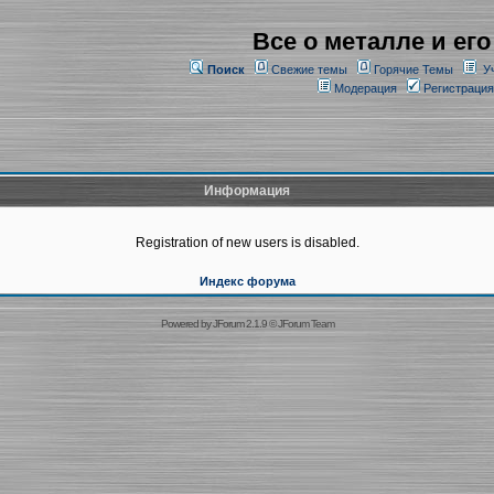
Все о металле и его
Поиск
Свежие темы
Горячие Темы
У
Модерация
Регистрация
Информация
Registration of new users is disabled.
Индекс форума
Powered by
JForum 2.1.9
©
JForum Team