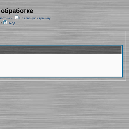
 обработке
частники
На главную страницу
/
Вход