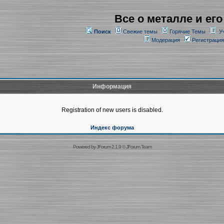
Все о металле и его
Поиск
Свежие темы
Горячие Темы
У
Модерация
Регистрация
Информация
Registration of new users is disabled.
Индекс форума
Powered by
JForum 2.1.9
©
JForum Team