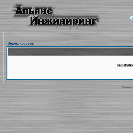
Индекс форума
Registratio
Powered