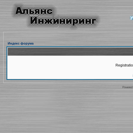
Индекс форума
Registratio
Powered