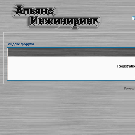
Индекс форума
Registratio
Powered