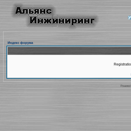
Индекс форума
Registratio
Powered