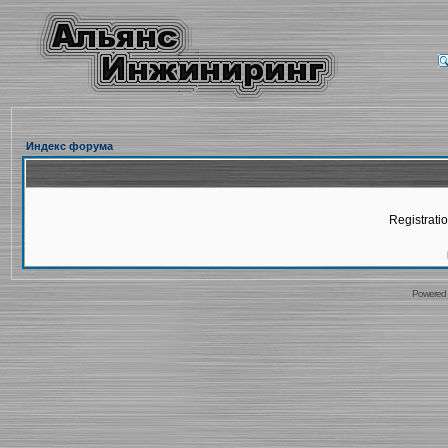
Индекс форума
Registratio
Powered