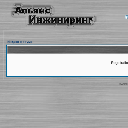
Индекс форума
Registratio
Powered