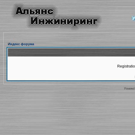
Индекс форума
Registratio
Powered