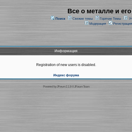
Все о металле и его
Поиск
Свежие темы
Горячие Темы
У
Модерация
Регистрация
Информация
Registration of new users is disabled.
Индекс форума
Powered by
JForum 2.1.9
©
JForum Team