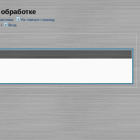
 обработке
частники
На главную страницу
/
Вход