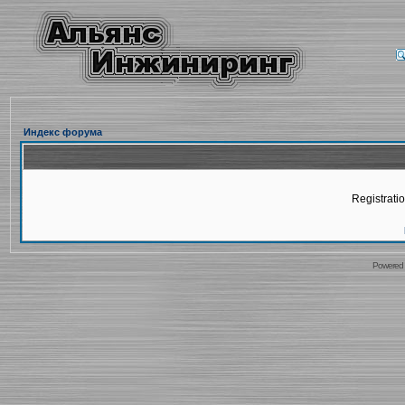
Индекс форума
Registratio
Powered