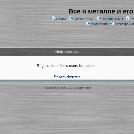
Все о металле и его
Поиск
Свежие темы
Горячие Темы
У
Модерация
Регистрация
Информация
Registration of new users is disabled.
Индекс форума
Powered by
JForum 2.1.9
©
JForum Team