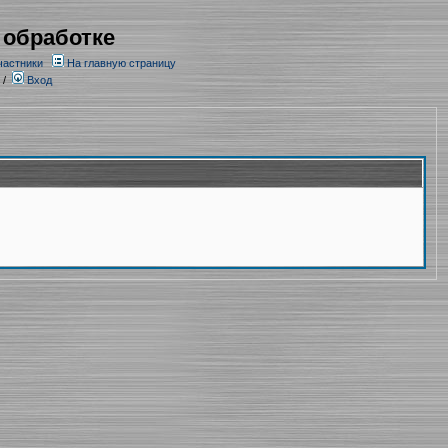
 обработке
частники
На главную страницу
/
Вход