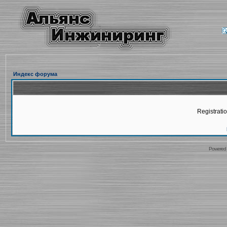
Индекс форума
Registratio
Powered