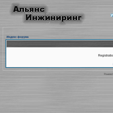
Индекс форума
Registratio
Powered