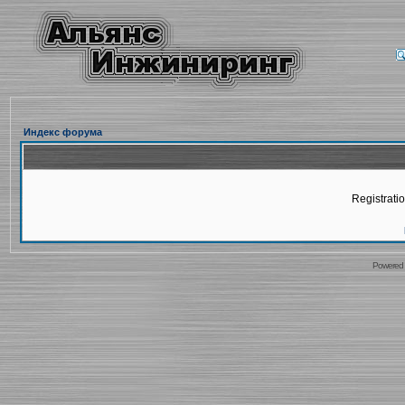
Индекс форума
Registratio
Powered