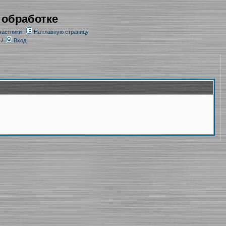
 обработке
частники
На главную страницу
/
Вход