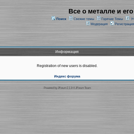
Все о металле и его
Поиск
Свежие темы
Горячие Темы
У
Модерация
Регистрация
Информация
Registration of new users is disabled.
Индекс форума
Powered by
JForum 2.1.9
©
JForum Team