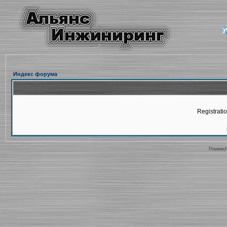
Индекс форума
Registratio
Powered