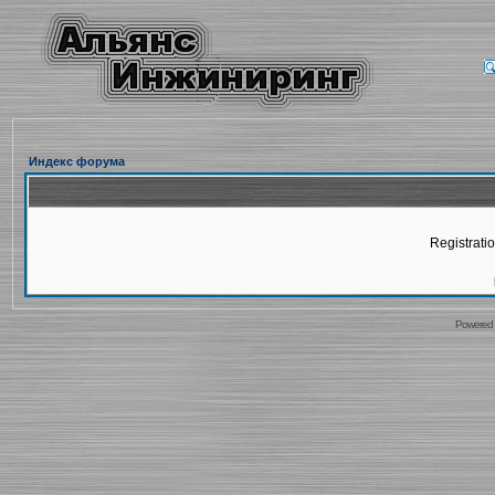
Индекс форума
Registratio
Powered