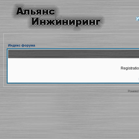
Индекс форума
Registratio
Powered