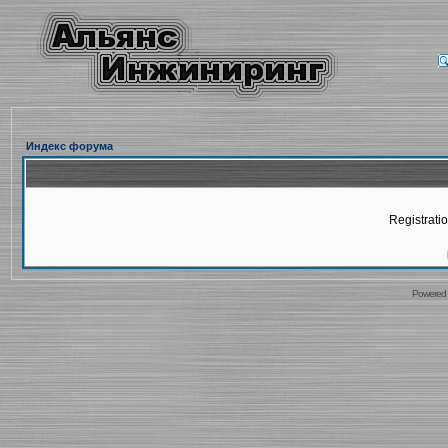
Индекс форума
Registratio
Powered