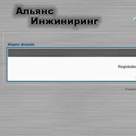
Индекс форума
Registratio
Powered