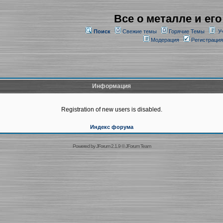
Все о металле и его
Поиск
Свежие темы
Горячие Темы
У
Модерация
Регистрация
Информация
Registration of new users is disabled.
Индекс форума
Powered by
JForum 2.1.9
©
JForum Team