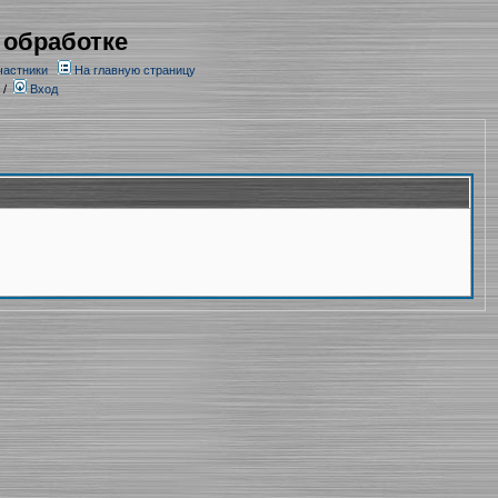
 обработке
частники
На главную страницу
/
Вход